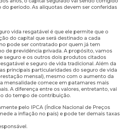
dos anos, o capital segurado vai sendo corrigido
 do período. As alíquotas devem ser conferidas
eguro vida resgatável é que ele permite que o
ção do capital que será destinado a cada
lano pode ser contratado por quem já tem
no de previdência privada. A propósito, vamos
e seguro e os outros dois produtos citados
esgatável e seguro de vida tradicional. Além da
s principais particularidades do seguro de vida
(prestação mensal), mesmo com o aumento da
 essa mensalidade comece em patamares mais
nais. A diferença entre os valores, entretanto, vai
go do
tempo de contribuição.
amente pelo IPCA (Índice Nacional de Preços
ede a inflação no país) e pode ter demais taxas
responsável.