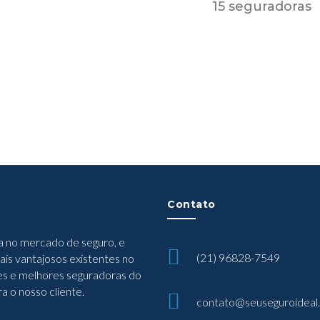
15 seguradoras
Contato
a no mercado de seguro, e
(21) 96828-7549
is vantajosos existentes no
es e melhores seguradoras do
a o nosso cliente.
contato@seuseguroideal