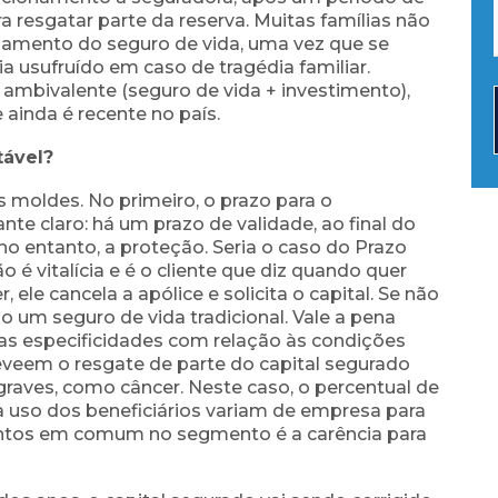
a resgatar parte da reserva. Muitas famílias não
amento do seguro de vida, uma vez que se
ia usufruído em caso de tragédia familiar.
 ambivalente (seguro de vida + investimento),
 ainda é recente no país.
tável?
s moldes. No primeiro, o prazo para o
nte claro: há um prazo de validade, ao final do
 no
entanto, a proteção. Seria o caso do Prazo
 é vitalícia e é o cliente que diz quando quer
r, ele cancela a apólice e solicita o capital. Se não
omo um
seguro de vida tradicional.
Vale a pena
as especificidades com relação às condições
reveem o resgate de parte do capital segurado
aves, como câncer. Neste caso, o percentual de
uso dos beneficiários variam de empresa para
tos em comum no segmento é a carência para