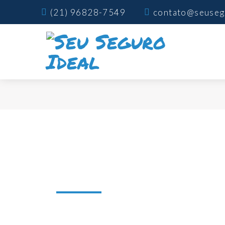
(21) 96828-7549
contato@seuseg
Seguro de Vida Resgat