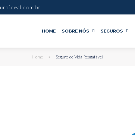
uroideal.com.br
HOME
SOBRE NÓS
SEGUROS
Home
>
Seguro de Vida Resgatável
ável