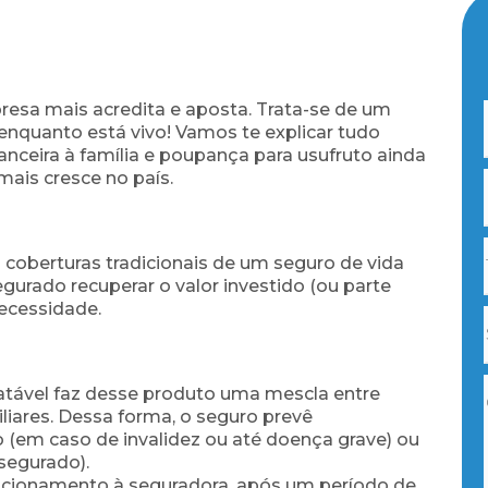
esa mais acredita e aposta. Trata-se de um
 enquanto está vivo! Vamos te explicar tudo
anceira à família e poupança para usufruto ainda
mais cresce no país.
 coberturas tradicionais de um seguro de vida
urado recuperar o valor investido (ou parte
ecessidade.
gatável faz desse produto uma mescla entre
liares. Dessa forma, o seguro prevê
(em caso de invalidez ou até doença grave) ou
segurado).
acionamento à seguradora, após um período de