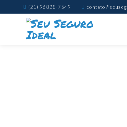
(21) 96828-7549
contato@seuseg